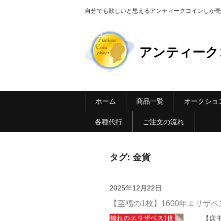
自分でも欲しいと思えるアンティークコインしか売らない Ant
アンティーク
ホーム
商品一覧
オークショ
各種代行
ご注文の流れ
タグ:
金貨
2025年12月22日
【至福の1枚】1600年エリザベス
【店主