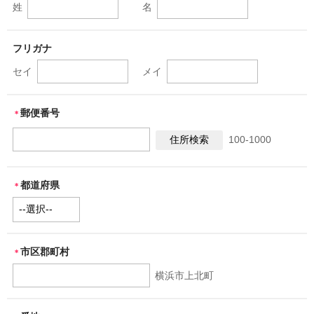
姓
名
会社概要
各種代行
フリガナ
セイ
メイ
ご注文の流れ
郵便番号
＊
100-1000
都道府県
＊
市区郡町村
＊
横浜市上北町