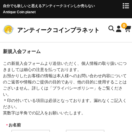
自分でも欲しいと思えるアンティークコインしか売らない
Antique Coin planet
0
アンティークコインプラネット
ホーム
新規入会フォーム
商品一覧
この新規入会フォームより送信いただく、個人情報の取り扱いにつ
きましては細心の注意を払っております。
オークション
お預かりしたお客様の情報は本人様へのお問い合わせ内容について
のご返答や情報のご提供の目的であり、他の目的に使用することは
お客様の声
ございません。詳しくは「プライバシーポリシー」をご覧くださ
い。
店主のブログ
＊印の付いている項目は必須となっております。漏れなくご記入く
ださい。
コイン初心者の方へ
英数字は半角での記入をお願いいたします。
お名前
お問い合わせ
＊