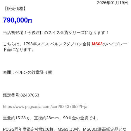
2026年01月19日
【販売価格】
790,000
円
当店初登場！今後注目のスイス金貨シリーズになります！
こちらは、1793年スイス ベルン 2ダブロン金貨
MS63
のハイグレー
ド品になります。
表面：ベルンの紋章登り熊
鑑定番号:82437653
https://www.pcgsasia.com/cert/82437653?l=ja
重量約15.28ｇ、直径約28ｍｍ、90％金の金貨です。
PCGS同年度鑑定枚数は6枚、MS63は3枚、MS63は最高鑑定品とな