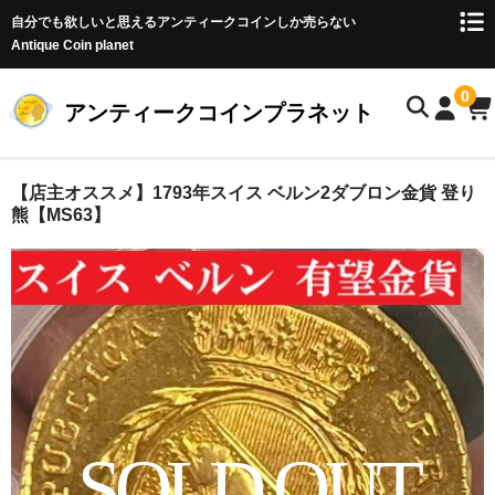
自分でも欲しいと思えるアンティークコインしか売らない
Antique Coin planet
0
アンティークコインプラネット
ホーム
【店主オススメ】1793年スイス ベルン2ダブロン金貨 登り
熊【MS63】
商品一覧
オークション
お客様の声
店主のブログ
コイン初心者の方へ
SOLD OUT
お問い合わせ