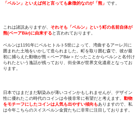
「ベルン」といえば何と言っても象徴的なのが「熊」
です。
これは諸説ありますが、
それそも「ベルン」という町の名前自体が
熊(ベーアBär)に由来する
と言われております。
ベルンは1191年にベルヒトルト5世によって、湾曲するアーレ川に
囲まれた土地をいかして造られました。町を取り囲む森で、彼が最
初に捕らえた動物が熊＜ベーアBär＞だったことからベルンと名付け
られたという逸話が残っており、街全体が世界文化遺産となってお
ります。
日本ではまだまだ馴染みが薄いコインかもしれませんが、デザイン
性に優れたこの時代のコインは今後非常に有望だと考えます。
動物
をモチーフにしたコインは人気も出やすい傾向も
ありますので、私
は今年こちらのスイスベルン金貨たちに非常に注目しております。