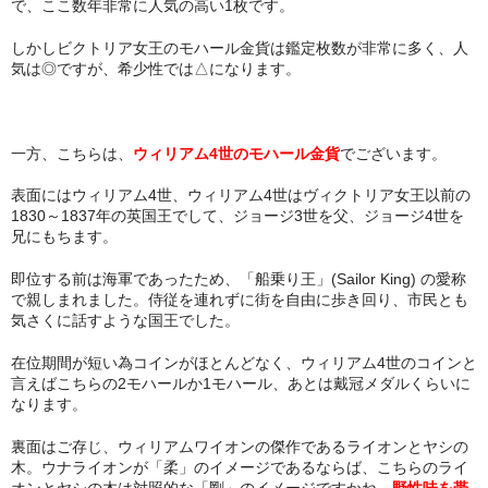
で、ここ数年非常に人気の高い1枚です。
しかしビクトリア女王のモハール金貨は鑑定枚数が非常に多く、人
気は◎ですが、希少性では△になります。
一方、こちらは、
ウィリアム4世のモハール金貨
でございます。
表面にはウィリアム4世、ウィリアム4世はヴィクトリア女王以前の
1830～1837年の英国王でして、ジョージ3世を父、ジョージ4世を
兄にもちます。
即位する前は海軍であったため、「船乗り王」(Sailor King) の愛称
で親しまれました。侍従を連れずに街を自由に歩き回り、市民とも
気さくに話すような国王でした。
在位期間が短い為コインがほとんどなく、ウィリアム4世のコインと
言えばこちらの2モハールか1モハール、あとは戴冠メダルくらいに
なります。
裏面はご存じ、ウィリアムワイオンの傑作であるライオンとヤシの
木。ウナライオンが「柔」のイメージであるならば、こちらのライ