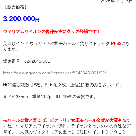
2025年12月16日
【販売価格】
3,200,000
円
ウィリアムワイオンの傑作が実に久々の登場です！
英国領インド ウィリアム4世 モハール金貨リストライク
PF62
にな
ります。
鑑定番号：8242845-001
https://www.ngccoin.com/certlookup/8242845-001/62/
NGC鑑定枚数は8枚、PF62は3枚、上位は1枚のみございます。
直径約25mm、重量11.7g、91.7%金の金貨です。
モハール金貨と言えば、ビクトリア女王モハール金貨が大変有名
で
すね。ウィリアムワイオンの傑作、ライオンとヤシの木の秀逸なデ
ザイン、人気のヴィクトリア女王そして注目のインドということ