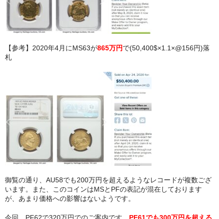
【参考】2020年4月にMS63が
865万円
で(50,400$×1.1×@156円)落
札
御覧の通り、AU58でも200万円を超えるようなレコードが複数ござ
います。また、このコインはMSとPFの表記が混在しております
が、あまり価格への影響はないようです。
今回、PF62で320万円でのご案内です。
PF61でも300万円を超える