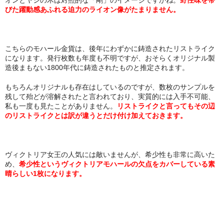
オンとヤシの木は対照的な「剛」のイメージですかね。
野性味を帯
びた躍動感あふれる迫力のライオン像がたまりません。
こちらのモハール金貨は、後年にわずかに鋳造されたリストライク
になります。発行枚数も年度も不明ですが、おそらくオリジナル製
造後まもない1800年代に鋳造されたものと推定されます。
もちろんオリジナルも存在はしているのですが、数枚のサンプルを
残して殆どが溶解されたと言われており、実質的には入手不可能、
私も一度も見たことがありません。
リストライクと言ってもその辺
のリストライクとは訳が違うとだけ付け加えておきます。
ヴィクトリア女王の人気には敵いませんが、希少性も非常に高いた
め、
希少性というヴィクトリアモハールの欠点をカバーしている素
晴らしい1枚になります。