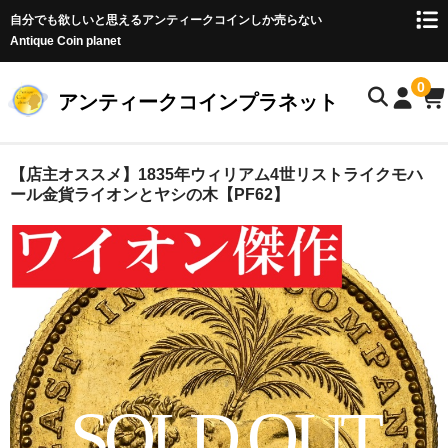
自分でも欲しいと思えるアンティークコインしか売らない
Antique Coin planet
0
アンティークコインプラネット
ホーム
【店主オススメ】1835年ウィリアム4世リストライクモハ
ール金貨ライオンとヤシの木【PF62】
商品一覧
オークション
お客様の声
店主のブログ
コイン初心者の方へ
SOLD OUT
お問い合わせ