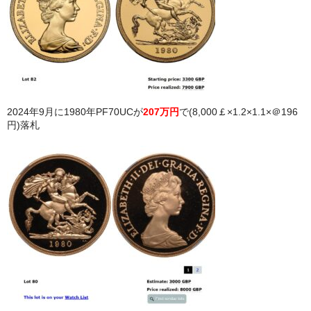
2024年9月に1980年PF70UCが
207万円
で(8,000￡×1.2×1.1×＠196
円)落札