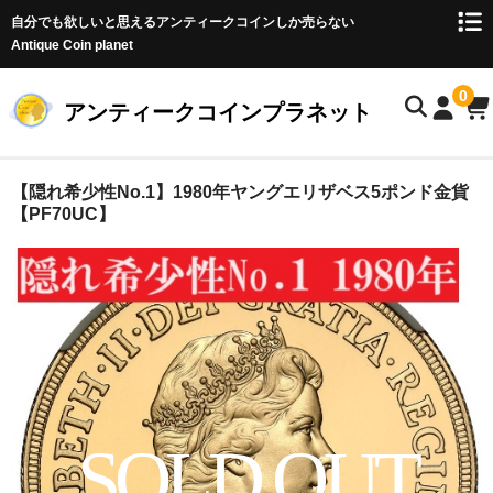
自分でも欲しいと思えるアンティークコインしか売らない
Antique Coin planet
0
アンティークコインプラネット
ホーム
【隠れ希少性No.1】1980年ヤングエリザベス5ポンド金貨
【PF70UC】
商品一覧
オークション
お客様の声
店主のブログ
コイン初心者の方へ
SOLD OUT
お問い合わせ