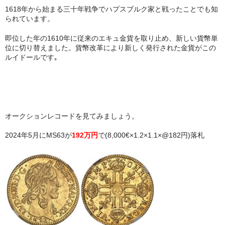
1618年から始まる三十年戦争でハプスブルク家と戦ったことでも知
られています。
即位した年の1610年に従来のエキュ金貨を取り止め、新しい貨幣単
位に切り替えました。貨幣改革により新しく発行された金貨がこの
ルイドールです｡
オークションレコードを見てみましょう。
2024年5月にMS63が
192万円
で(8,000€×1.2×1.1×@182円)落札