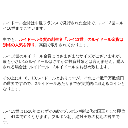
ルイドール金貨は中世フランスで発行された金貨で、ルイ13世～ル
イ16世までございます。
中でも、
ルイドール金貨の創生者「ルイ13世」のルイドール金貨は
別格の人気を誇り
、高額で取引されております。
ルイ13世のルイドール金貨にはさまざまなサイズがございますが、
最も小さい1/2ルイドールはさすがに投資対象とは言えません。購入
される場合は1ルイドール、2ルイドールをお勧め致します。
その上に4、8、10ルイドールとありますが、それこそ数千万数億円
の世界ですので、2ルイドールあたりまでが実質的に狙えるコインと
なります。
ルイ13世は1610年にわずか8歳でブルボン朝第2代の国王として即位
し、41歳で亡くなります。ブルボン朝、絶対王政の初期の君主で
す。