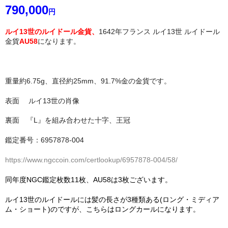
790,000
円
ルイ13世のルイドール金貨、
1642年フランス ルイ13世 ルイドール
金貨
AU58
になります。
重量約6.75g、直径約25mm、91.7%金の金貨です。
表面 ルイ13世の肖像
裏面 『L』を組み合わせた十字、王冠
鑑定番号：6957878-004
https://www.ngccoin.com/certlookup/6957878-004/58/
同年度NGC鑑定枚数11枚、AU58は3枚ございます。
ルイ13世のルイドールには髪の長さが3種類ある(ロング・ミディア
ム・ショート)のですが、こちらはロングカールになります。