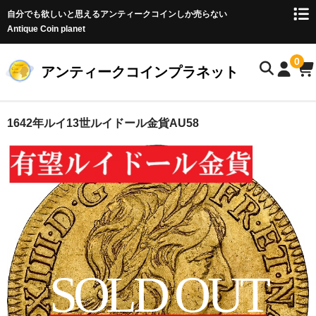
自分でも欲しいと思えるアンティークコインしか売らない
Antique Coin planet
0
アンティークコインプラネット
ホーム
1642年ルイ13世ルイドール金貨AU58
商品一覧
オークション
お客様の声
店主のブログ
コイン初心者の方へ
SOLD OUT
お問い合わせ