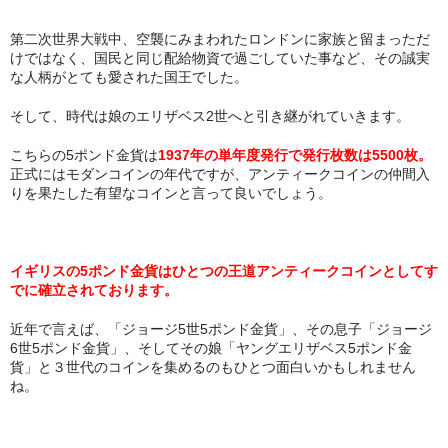
第二次世界大戦中、空襲にみまわれたロンドンに家族と留まっただ
けではなく、国民と同じ配給物資で過ごしていた事など、その誠実
な人柄がとても愛された国王でした。
そして、時代は娘のエリザベス2世へと引き継がれていきます。
こちらの5ポンド金貨は
1937年の単年度発行で発行枚数は5500枚。
正式にはモダンコインの年代ですが、アンティークコインの仲間入
りを果たした有望なコインと言って良いでしょう。
イギリスの5ポンド金貨はひとつの王道アンティークコインとしてす
でに確立されております。
近年で言えば、「ジョージ5世5ポンド金貨」、その息子「ジョージ
6世5ポンド金貨」、そしてその娘「ヤングエリザベス5ポンド金
貨」と３世代のコインを集めるのもひとつ面白いかもしれません
ね。