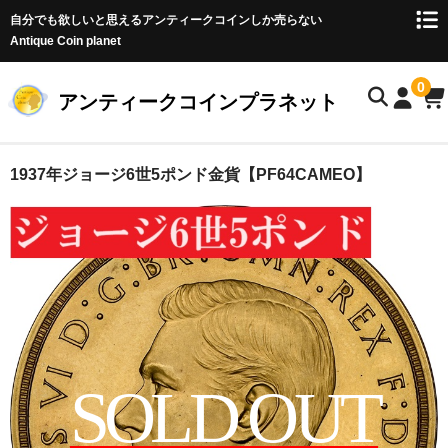
自分でも欲しいと思えるアンティークコインしか売らない
Antique Coin planet
0
アンティークコインプラネット
ホーム
1937年ジョージ6世5ポンド金貨【PF64CAMEO】
商品一覧
オークション
お客様の声
店主のブログ
コイン初心者の方へ
SOLD OUT
お問い合わせ