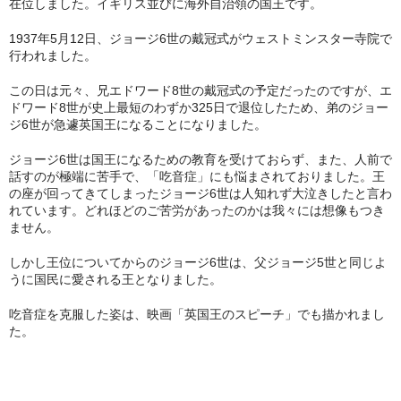
在位しました。イギリス並びに海外自治領の国王です。
1937年5月12日、ジョージ6世の戴冠式がウェストミンスター寺院で
行われました。
この日は元々、兄エドワード8世の戴冠式の予定だったのですが、エ
ドワード8世が史上最短のわずか325日で退位したため、弟のジョー
ジ6世が急遽英国王になることになりました。
ジョージ6世は国王になるための教育を受けておらず、また、人前で
話すのが極端に苦手で、「吃音症」にも悩まされておりました。王
の座が回ってきてしまったジョージ6世は人知れず大泣きしたと言わ
れています。どれほどのご苦労があったのかは我々には想像もつき
ません。
しかし王位についてからのジョージ6世は、父ジョージ5世と同じよ
うに国民に愛される王となりました。
吃音症を克服した姿は、映画「英国王のスピーチ」でも描かれまし
た。