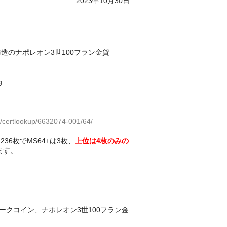
2023年10月30日
鋳造のナポレオン3世100フラン金貨
g
/certlookup/6632074-001/64/
36枚でMS64+は3枚、
上位は4枚のみの
ます。
ークコイン、ナポレオン3世100フラン金