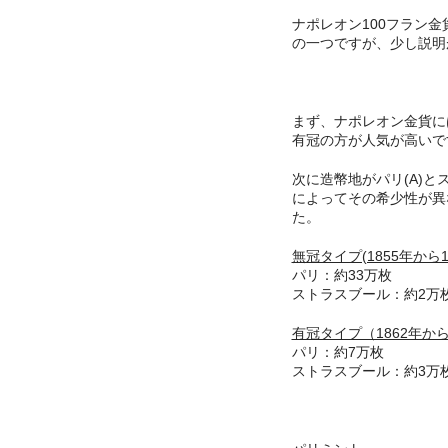
ナポレオン100フラン
の一つですが、少し説明
まず、ナポレオン金貨に
有冠の方が人気が高いで
次に造幣地がパリ(A)と
によってその希少性が異
た。
無冠タイプ(1855年から1
パリ：約33万枚
ストラスブール：約2万
有冠タイプ（1862年から1
パリ：約7万枚
ストラスブール：約3万