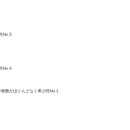
性No.3
性No.4
←残存枚数がほとんどなく希少性No.1