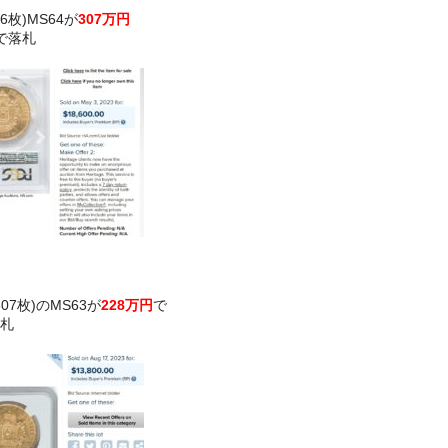
36枚)MS64が
307万円
円)で落札
807枚)のMS63が
228万円
で
落札