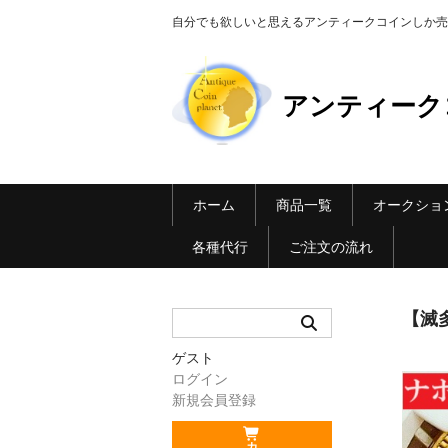
自分でも欲しいと思えるアンティークコインしか売らない Ant
アンティーク
ホーム
商品一覧
オークショ
各種代行
ご注文の流れ
【滅
ゲスト
ログイン
新規会員登録
カ