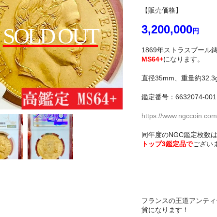
【販売価格】
3,200,000
SOLD OUT
円
1869年ストラスブール
MS64+
になります。
直径35mm、重量約32.3
鑑定番号：6632074-001
https://www.ngccoin.com
同年度のNGC鑑定枚数は2
トップ3鑑定品で
ござい
フランスの王道アンティ
貨になります！