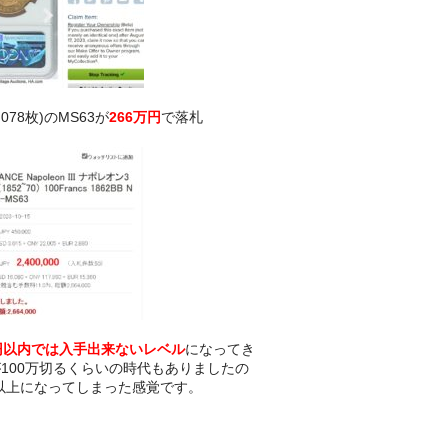
,078枚)のMS63が
266万円
で落札
万円以内では入手出来ないレベル
になってき
が100万切るくらいの時代もありましたの
以上になってしまった感覚です。