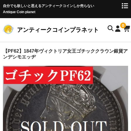
自分でも欲しいと思えるアンティークコインしか売らない
Antique Coin planet
0
アンティークコインプラネット
ホーム
【PF62】1847年ヴィクトリア女王ゴチッククラウン銀貨ア
ンデシモエッヂ
商品一覧
オークション
お客様の声
店主のブログ
コイン初心者の方へ
お問い合わせ