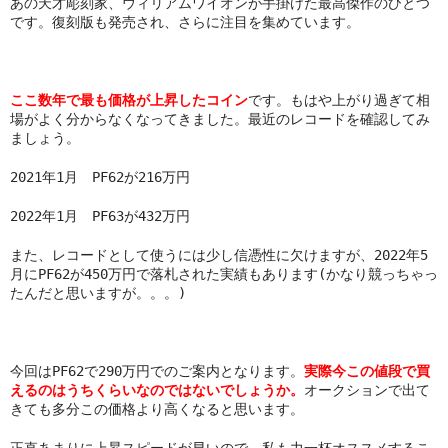
あの天才彫刻家、ウィリアムワイオンが手掛けた最高傑作のひとつ
です。復刻版も発売され、さらに注目を集めています。
ここ数年で最も価格が上昇したコイン
です。もはや上がり過ぎて相
場がよく分からなくなってきました。最近のレコードを確認してみ
ましょう。
2021年1月 PF62が216万円
2022年1月 PF63が432万円
また、レコードとして使うには少し信憑性に欠けますが、2022年5
月にPF62が450万円で落札された実績もあります(かなり競っちゃっ
たんだと思いますが。。。)
今回はPF62で290万円でのご案内となります。
実際今この値段で買
えるのはうちくらいなのではないでしょうか。
オークションで出て
きても多分この価格より高くなると思います。
正直あまりに上昇スピードが早いので、私も力一杯オススメするこ