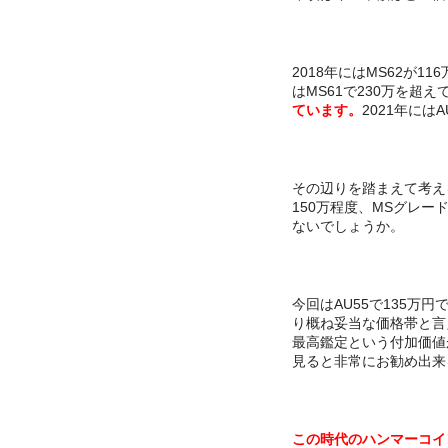
2018年にはMS62が1
はMS61で230万を超
ています。
2021年には
その辺りを踏まえて考える
150万程度、MSグレー
ないでしょうか。
今回はAU55で135万
り概ね妥当な価格帯と言
最高鑑定という付加価値
見ると非常にお勧め出来
この時代のハンマーコイ