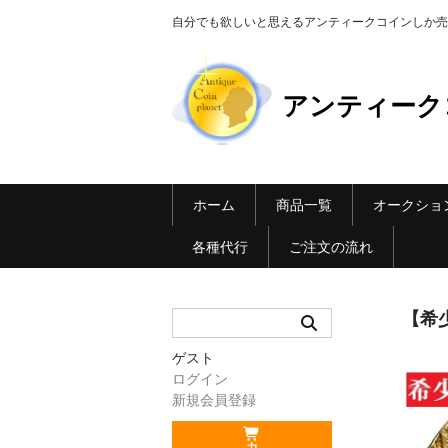
自分でも欲しいと思えるアンティークコインしか売らない Ant
アンティーク
ホーム
商品一覧
オークショ
各種代行
ご注文の流れ
【希
ゲスト
ログイン
新規会員登録
カ