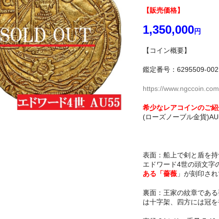
【販売価格】
1,350,000
円
【コイン概要】
鑑定番号：6295509-002
https://www.ngccoin.com
希少なレアコインのご紹
(ローズノーブル金貨)A
表面：船上で剣と盾を持
エドワード4世の頭文字
ある「薔薇
」が刻印され
裏面：王家の紋章である
は十字架、四方には冠を