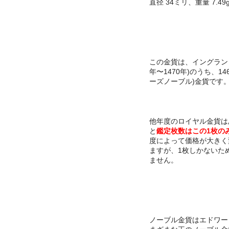
直径 34ミリ、重量 7.4
この金貨は、イングランド
年〜1470年)のうち、1
ーズノーブル)金貨です
他年度のロイヤル金貨は
と
鑑定枚数はこの1枚の
度によって価格が大きく
ますが、1枚しかないた
ません。
ノーブル金貨はエドワー