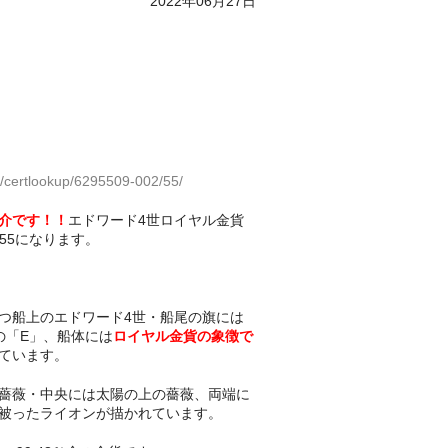
2022年06月27日
/certlookup/6295509-002/55/
介です！！
エドワード4世ロイヤル金貨
U55になります。
つ船上のエドワード4世・船尾の旗には
の「E」、船体には
ロイヤル金貨の象徴で
ています。
薔薇・中央には太陽の上の薔薇、両端に
被ったライオンが描かれています。