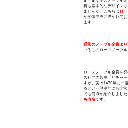
まざまな王のノーブル金
貨も基本的なデザインは
ませんが、こちらは
ロー
が船体中央に描かれてお
ます。
通常のノーブル金貨より
いるこのローズノーブル
ローズノーブル金貨を発
スピアの戯曲『リチャー
すが、実は1470年に一
るという歴史的にも非常
でも何点か紹介しました
も有名
です。