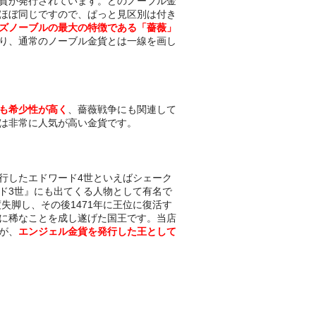
貨が発行されています。どのノーブル金
ほぼ同じですので、ぱっと見区別は付き
ズノーブルの最大の特徴である「薔薇」
り、通常のノーブル金貨とは一線を画し
も希少性が高く
、薔薇戦争にも関連して
は非常に人気が高い金貨です。
行したエドワード4世といえばシェーク
ド3世』にも出てくる人物として有名で
度失脚し、その後1471年に王位に復活す
に稀なことを成し遂げた国王です。当店
が、
エンジェル金貨を発行した王として