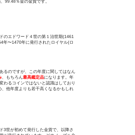
9g、99.48％金の金貨です。
のエドワード４世の第１治世期(1461
464年〜1470年に発行されたロイヤル(ロ
。
あるのですが、この年度に関してはなん
み
、もちろん
最高鑑定品
になります。年
変わるコインではないと認識はしており
め、他年度よりも若干高くなるかもしれ
ド3世が初めて発行した金貨で、以降さ