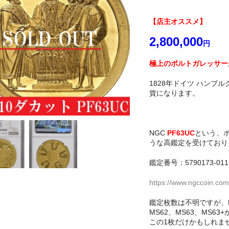
【店主オススメ】
2,800,000
円
極上のポルトガレッサー
1828年ドイツ ハンブ
貨になります。
NGC
PF63UC
という、
うな高鑑定を受けており
鑑定番号：5790173-011
https://www.ngccoin.com
鑑定枚数は不明ですが、PC
MS62、MS63、MS6
この1枚だけかもしれま