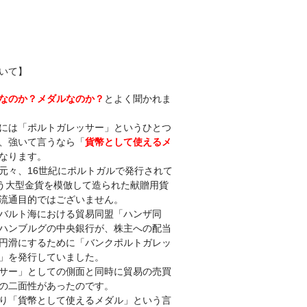
いて】
なのか？メダルなのか？
とよく聞かれま
には「ポルトガレッサー」というひとつ
、強いて言うなら「
貨幣として使えるメ
なります。
元々、
16世紀にポルトガルで発行されて
う大型金貨を模倣して造られた献贈用貨
流通目的ではございません。
バルト海における貿易同盟「ハンザ同
ハンブルグの中央銀行が、株主への配当
円滑にするために「バンクポルトガレッ
」
を発行していました。
サー」としての側面と同時に貿易の売買
の二面性があったのです。
り「貨幣として使えるメダル」
という言