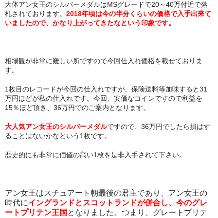
大体アン女王のシルバーメダルはMSグレードで20～40万付近で落
札されております。
2018年頃は今の半分くらいの価格で入手出来て
いましたので、かなり上がってきたなという印象です。
相場観が非常に難しい所ですので今回仕入れ価格を載せておりま
す。
1枚目のレコードが今回の仕入れですが、保険送料等加味すると31
万円ほどが私の仕入れです。今回、安価なコインですので利益を
15％ほど頂き、36万円でのご案内となります。
大人気アン女王のシルバーメダル
ですので、36万円でしたら損はす
ることはないかなという1枚です。
歴史的にも非常に価値の高い1枚を是非入手されて下さい。
アン女王はスチュアート朝最後の君主であり、アン女王の
時代に
イングランドとスコットランドが併合し、今のグレ
ートプリテン王国
となりました。つまり、グレートプリテ