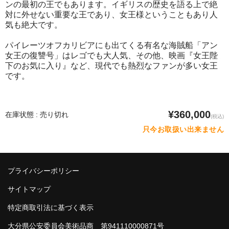
ンの最初の王でもあります。イギリスの歴史を語る上で絶
対に外せない重要な王であり、女王様ということもあり人
気も絶大です。
パイレーツオフカリビアにも出てくる有名な海賊船「アン
女王の復讐号」はレゴでも大人気、その他、映画『女王陛
下のお気に入り』など、現代でも熱烈なファンが多い女王
です。
¥360,000
在庫状態 : 売り切れ
(税込)
只今お取扱い出来ません
プライバシーポリシー
サイトマップ
特定商取引法に基づく表示
大分県公安委員会美術品商 第941110000871号