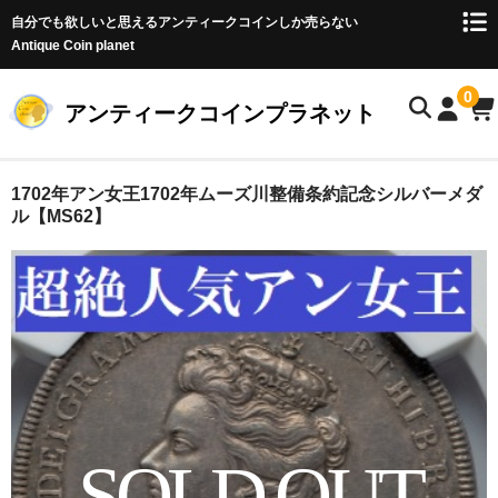
自分でも欲しいと思えるアンティークコインしか売らない
Antique Coin planet
0
アンティークコインプラネット
ホーム
1702年アン女王1702年ムーズ川整備条約記念シルバーメダ
ル【MS62】
商品一覧
オークション
お客様の声
店主のブログ
コイン初心者の方へ
SOLD OUT
お問い合わせ