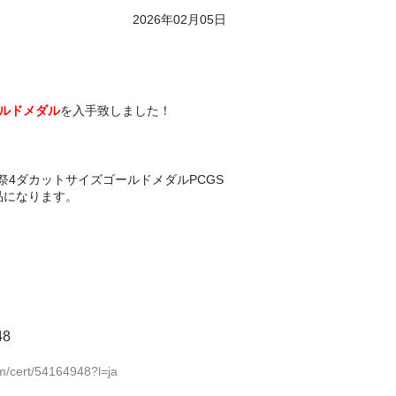
2026年02月05日
ルドメダル
を入手致しました！
撃祭4ダカットサイズゴールドメダルPCGS
品になります。
8
m/cert/54164948?l=ja