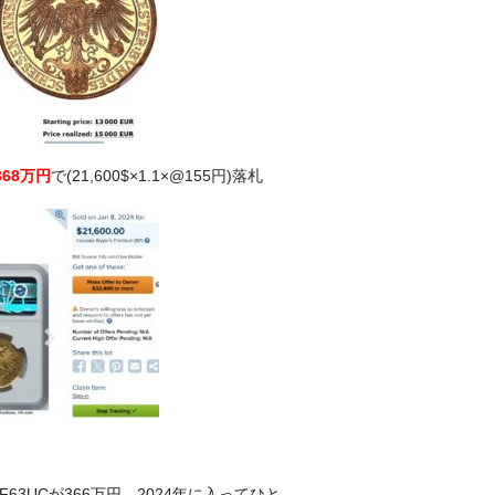
368万円
で(21,600$×1.1×@155円)落札
F63UCが366万円、2024年に入ってひと