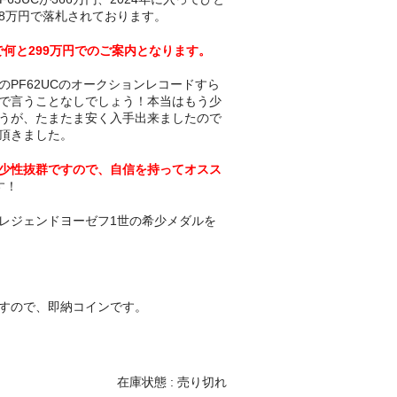
368万円で落札されております。
で何と299万円でのご案内となります。
PF62UCのオークションレコードすら
で言うことなしでしょう！本当はもう少
うが、たまたま安く入手出来ましたので
頂きました。
少性抜群ですので、自信を持ってオスス
す！
レジェンドヨーゼフ1世の希少メダルを
すので、即納コインです。
在庫状態 : 売り切れ