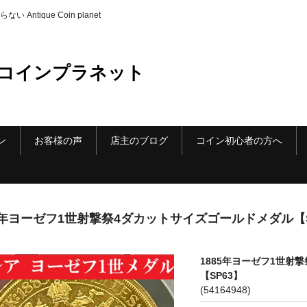
ique Coin planet
コインプラネット
ン
お客様の声
店主のブログ
コイン初心者の方へ
85年ヨーゼフ1世射撃祭4ダカットサイズゴールドメダル【S
1885年ヨーゼフ1世射
【SP63】
(54164948)