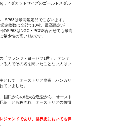
93g 、4ダカットサイズのゴールドメダル
み、SP63は最高鑑定品でございます。
、鑑定枚数は全部で18枚、最高鑑定が
回のSP63はNGC・PCGS合わせても最高
に希少性の高い1枚です。
の「フランツ・ヨーゼフ1世」、アンテ
いる人でその名を聞いたことない人はい
主として、オーストリア皇帝、ハンガリ
ねていました。
と、国民からの絶大な敬愛から、オースト
死鳥」とも称され、オーストリアの象徴
レジェンドであり、世界史においても偉
。