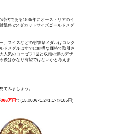
時代である1885年にオーストリアのイ
射撃祭 の4ダカットサイズゴールドメダ
ー、スイスなどの射撃祭メダルはコレク
ルドメダルはすでに結構な価格で取引さ
大人気のヨーゼフ1世と双頭の鷲のデザ
今後はかなり有望ではないかと考えま
見てみましょう。
が
366万円
で(15,000€×1.2×1.1×@185円)