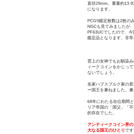
直径29mm、重量約13.
になります。
PCGS鑑定枚数は2枚の
NGCも見てみましたが
PF63UCでしたので、今
鑑定品となります。非常
雲上の女神でもお馴染み
ィークコインをかじって
ないでしょう。
名家ハプスブルク家の君
ー国王を兼ねました。兼
68年にわたる在位期間
リア帝国の「国父」「不
的存在でした。
アンティークコイン界の
大なる国王のひとり
です