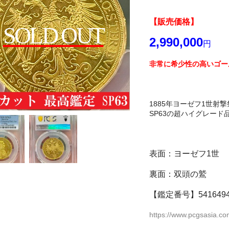
【販売価格
】
SOLD OUT
2,990,000
円
非常に希少性の高いゴー
1885年ヨーゼフ1世射
SP63の超ハイグレード
表面：ヨーゼフ1世
裏面：双頭の鷲
【鑑定番号】5416494
https://www.pcgsasia.co