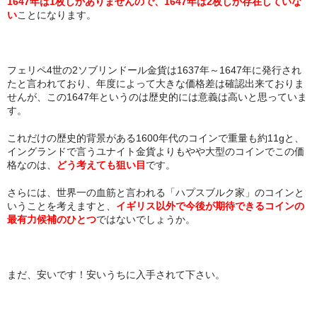
1647年は1枚しかありませんので、1647年は2枚しか存在していな
い
ことになります。
フェリペ4世の2ソブリンドール金貨は1637年～1647年に発行され
たと言われており、年度によって大きな価格差は確認出来ておりま
せんが、この1647年というのは歴史的には意義は高いと思っていま
す。
これだけの歴史的背景がある1600年代のコインで重量も約11gと、
イングランドで言うユナイト金貨よりもやや大型のコインでこの価
格なのは、
どう考えても狙い目
です。
さらには、世界一の血筋と言われる「ハプスブルク家」のコインと
いうことを考えますと、
イギリス以外で今後が期待できるコインの
最有力候補のひとつ
ではないでしょうか。
まだ、安いです！安いうちに入手されて下さい。