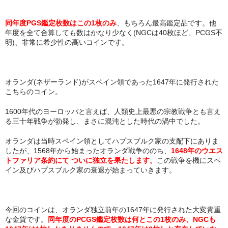
同年度PGS鑑定枚数はこの1枚のみ
、もちろん最高鑑定品です。他
年度を全て合算しても数はかなり少なく(NGCは40枚ほど、PCGS不
明)、非常に希少性の高いコインです。
オランダ(ネザーランド)がスペイン領であった1647年に発行された
こちらのコイン。
1600年代のヨーロッパと言えば、人類史上最悪の宗教戦争とも言え
る三十年戦争が勃発し、まさに混沌とした時代の渦中でした。
オランダは当時スペイン領としてハプスブルク家の支配下にありま
したが、1568年から始まったオランダ戦争ののち、
1648年のウエス
トファリア条約にて ついに独立を果たします。
この戦争を機にスペ
イン及びハプスブルク家の衰退が始まっていきます。
今回のコインは、オランダ独立前年の1647年に発行された大変貴重
な金貨です。
同年度のPCGS鑑定枚数は何とこの1枚のみ、NGCも