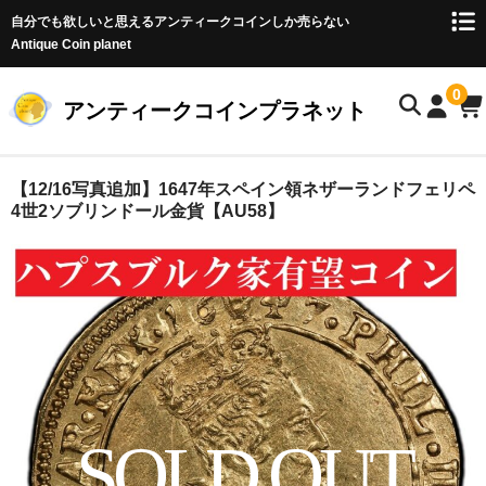
自分でも欲しいと思えるアンティークコインしか売らない
Antique Coin planet
0
アンティークコインプラネット
ホーム
【12/16写真追加】1647年スペイン領ネザーランドフェリペ
4世2ソブリンドール金貨【AU58】
商品一覧
オークション
お客様の声
店主のブログ
コイン初心者の方へ
SOLD OUT
お問い合わせ