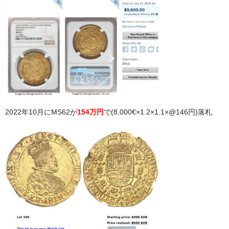
2022年10月にMS62が
154万円
で(8,000€×1.2×1.1×@146円)落札