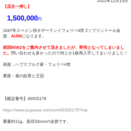
2022年12月13日
【店主一押し】
1,500,000
円
1647年スペイン領ネザーランドフェリペ4世 2ソブリンドール金
貨、
AU58
になります。
前回MS62をご案内させて頂きましたが、即売となってしまいまし
た。
問い合わせも多かったので何とか1枚再入手してまいりました！
表面：ハプスブルク家・フェリペ4世
裏面：盾の紋章と王冠
【鑑定番号】45925178
https://www.pcgsasia.com/cert/45925178?l=ja
重量約11g、直径33mmの金貨です。