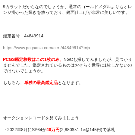
9カラットだからなのでしょうか、通常のゴールドメダルよりもオレ
ンジ掛かった輝きを放っており、鏡面仕上げが非常に美しいです。
鑑定番号：44849914
https://www.pcgsasia.com/cert/44849914?l=ja
PCGS鑑定枚数はこの1枚のみ、
NGCも探してみましたが、見つかり
ませんでした。鑑定されているものはおそらく世界に1枚しかないの
ではないでしょうか。
もちろん、
単独の最高鑑定品
となります。
オークションレコードを見てみましょう
・2022年8月にSP64が
46万円
(2,880$×1.1×@145円)で落札