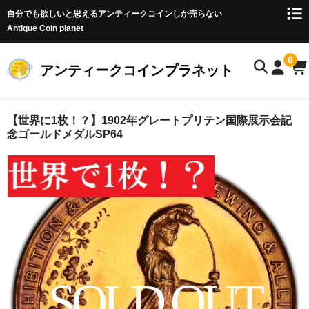
自分でも欲しいと思えるアンティークコインしか売らない
Antique Coin planet
0
アンティークコインプラネット
ホーム
【世界に1枚！？】1902年グレートプリテン国際展示会記
念ゴールドメダルSP64
商品一覧
オークション
お客様の声
店主のブログ
コイン初心者の方へ
SOLD OUT
お問い合わせ