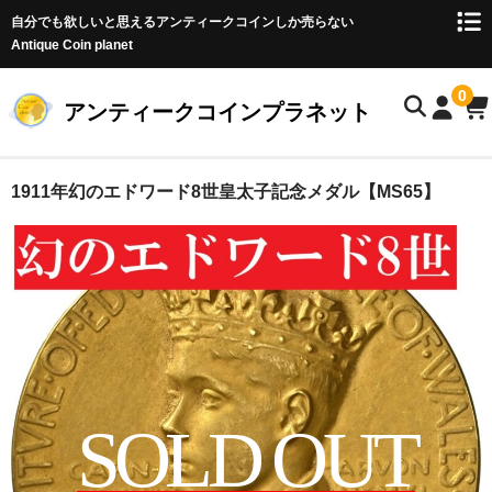
自分でも欲しいと思えるアンティークコインしか売らない
Antique Coin planet
0
アンティークコインプラネット
ホーム
1911年幻のエドワード8世皇太子記念メダル【MS65】
商品一覧
オークション
お客様の声
店主のブログ
コイン初心者の方へ
SOLD OUT
お問い合わせ