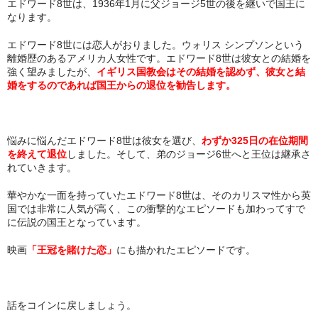
エドワード8世は、1936年1月に父ジョージ5世の後を継いで国王に
なります。
エドワード8世には恋人がおりました。ウォリス シンプソンという
離婚歴のあるアメリカ人女性です。エドワード8世は彼女との結婚を
強く望みましたが、
イギリス国教会はその結婚を認めず、彼女と結
婚をするのであれば国王からの退位を勧告します。
悩みに悩んだエドワード8世は彼女を選び、
わずか325日の在位期間
を終えて退位
しました。そして、弟のジョージ6世へと王位は継承さ
れていきます。
華やかな一面を持っていたエドワード8世は、そのカリスマ性から英
国では非常に人気が高く、この衝撃的なエピソードも加わってすで
に伝説の国王となっています。
映画
「王冠を賭けた恋」
にも描かれたエピソードです。
話をコインに戻しましょう。