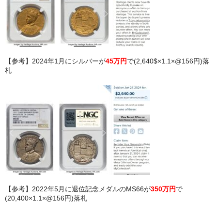
【参考】2024年1月にシルバーが
45万円
で(2,640$×1.1×@156円)落
札
【参考】2022年5月に退位記念メダルのMS66が
350万円
で
(20,400×1.1×@156円)落札