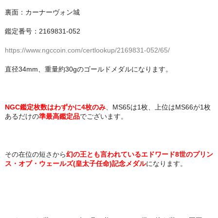
裏面：カーナーヴォン城
鑑定番号：2169831-052
https://www.ngccoin.com/certlookup/2169831-052/65/
直径34mm、重量約30gのゴールドメダルになります。
NGC鑑定枚数はわずかに4枚のみ
、MS65は1枚、上位はMS66が1枚
あるだけの
準最高鑑定品
でございます。
その在位の短さから
幻の王とも言われているエドワード8世のプリン
ス・オブ・ウェールズ(皇太子任命)記念メダル
になります。