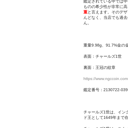
鑑定されている中では中
ものの希少性が非常に高
重
と言えます。そのデザ
んどなく、当店でも過去
ん。
重量9.98g、91.7%金
表面：チャールズ1世
裏面：王冠の紋章
https://www.ngccoin.com
鑑定番号：2130722-039
チャールズ1世は、イン
ド王として1649年まで