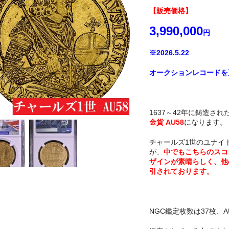
【販売価格】
3,990,000
円
※2026.5.22
オークションレコードを
1637～42年に鋳造さ
金貨 AU58
になります。
チャールズ1世のユナイ
が、
中でもこちらのスコ
ザインが素晴らしく、他
引されております。
NGC鑑定枚数は37枚、