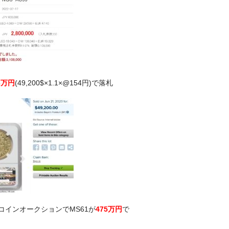
3万円
(49,200$×1.1×@154円)で落札
トコインオークションでMS61が
475万円
で