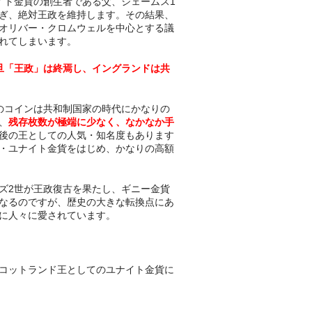
イト金貨の創生者である父、ジェームス1
ぎ、絶対王政を維持します。その結果、
オリバー・クロムウェルを中心とする議
れてしまいます。
旦「王政」は終焉し、イングランドは共
のコインは共和制国家の時代にかなりの
、
残存枚数が極端に少なく、なかなか手
後の王としての人気・知名度もあります
・ユナイト金貨をはじめ、かなりの高額
ズ2世が王政復古を果たし、ギニー金貨
なるのですが、歴史の大きな転換点にあ
に人々に愛されています。
コットランド王としてのユナイト金貨に