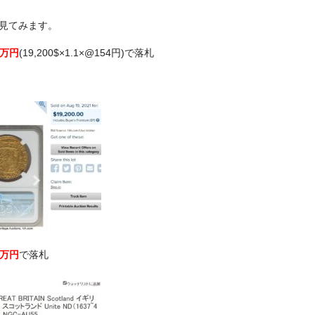
見てみます。
5万円
(19,200$×1.1×@154円)で落札
0万円
で落札