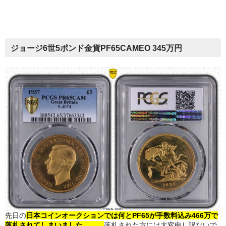
会社概要
各種代行
ジョージ6世5ポンド金貨PF65CAMEO 345万円
ご注文の流れ
先日の
日本コインオークションでは何とPF65が手数料込み466万で
落札されてしまいました、、、
落札された方には大変申し訳ないで