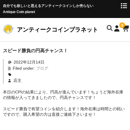
自分でも欲しいと思えるアンティークコインしか売らない
Antique Coin planet
0
アンティークコインプラネット
ホーム
スピード勝負の円高チャンス！
2022年12月14日
商品一覧
Filed under:
ブログ
オークション
店主
お客様の声
本日のCPIの結果により、円高が進んでいます！ちょうど海外在庫
の情報が入ってきましたので、円高チャンスです！
店主のブログ
スピード勝負で有望コインを紹介します！海外在庫は時間との戦い
コイン初心者の方へ
ですので、購入希望の方は直接ご連絡下さいませ！
お問い合わせ