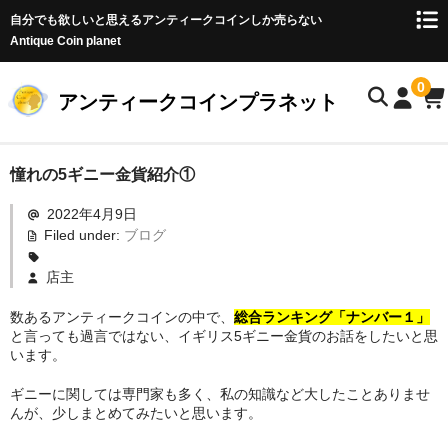
自分でも欲しいと思えるアンティークコインしか売らない
Antique Coin planet
0
アンティークコインプラネット
ホーム
憧れの5ギニー金貨紹介①
2022年4月9日
商品一覧
Filed under:
ブログ
オークション
店主
お客様の声
数あるアンティークコインの中で、
総合ランキング「ナンバー１」
と言っても過言ではない、イギリス5ギニー金貨のお話をしたいと思
店主のブログ
います。
コイン初心者の方へ
ギニーに関しては専門家も多く、私の知識など大したことありませ
んが、少しまとめてみたいと思います。
お問い合わせ