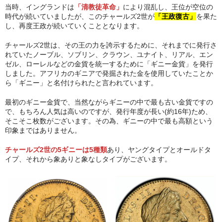
当時、イングランドは
「清教徒革命」
により混乱し、王位が空位の
時代が続いていましたが、このチャールズ2世が
「王政復古」
を果た
し、再度王政が続いていくこととなります。
チャールズ2世は、その王の力を誇示するために、それまでに発行さ
れていたノーブル、ソブリン、クラウン、ユナイト、リアル、エン
ゼル、ローレルなどの金貨を統一するために「ギニー金貨」を発行
しました。アフリカのギニアで発掘された金を使用していたことか
ら「ギニー」と名付けられたと言われています。
最初のギニー金貨で、当然ながらギニーの中で最も古い金貨ですの
で、もちろん人気は高いのですが、発行年度が長い(約16年)ため、
そこそこ枚数がございます。その為、ギニーの中で最も高額という
印象まではありません。
チャールズ2世の5ギニーは5種類
あり、ヤングタイプとオールドタ
イプ、それから象ありと象なしタイプがございます。