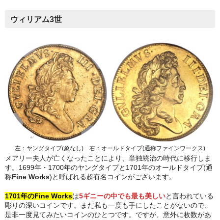
ウィリアム3世
左：ヤングタイプ(象なし) 右：オールドタイプ(通称ファインワークス)
メアリー夫人が亡くなったことにより、単独統治の時代に移行しま
す。1699年・1700年のヤングタイプと1701年のオールドタイプ(通
称
Fine Works
)と呼ばれる超有名コインがございます。
1701年のFine Works
は
5ギニーの中でも最も美しい
と言われている
彫りの深いコインです。まだ私も一度も手にしたことがないので、
是非一度見てみたいコインのひとつです。ですが、意外に枚数があ