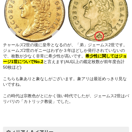
チャールズ2世の後に皇帝となるのが、「弟」ジェームス2世です。
ジェームズ2世のギニーはわずか３年ほどしか発行されていないの
で、枚数が少なく非常に希少性が高いです。
希少性に関してはジョ
ージ1世についでNo.2
と言えます(AU以上の鑑定枚数が前年度合計
50枚ほど)
こちらも象ありと象なしがございます。象アリは最近めっきり見な
いですね。
この時代は宗教色がとにかく強い時代でしたが、ジェームス2世はバ
リバリの「カトリック教徒」でした。