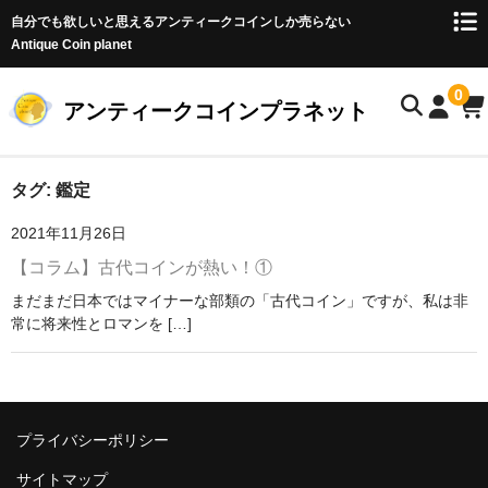
自分でも欲しいと思えるアンティークコインしか売らない
Antique Coin planet
0
アンティークコインプラネット
ホーム
タグ:
鑑定
2021年11月26日
商品一覧
【コラム】古代コインが熱い！①
オークション
まだまだ日本ではマイナーな部類の「古代コイン」ですが、私は非
常に将来性とロマンを […]
お客様の声
店主のブログ
コイン初心者の方へ
プライバシーポリシー
お問い合わせ
サイトマップ